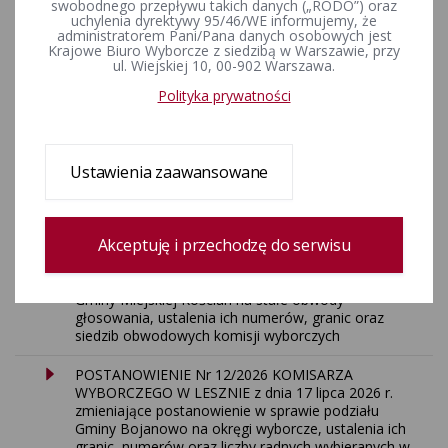
swobodnego przepływu takich danych („RODO”) oraz
uchylenia dyrektywy 95/46/WE informujemy, że
administratorem Pani/Pana danych osobowych jest
Krajowe Biuro Wyborcze z siedzibą w Warszawie, przy
ul. Wiejskiej 10, 00-902 Warszawa.
Polityka prywatności
VI edycja Ogólnopolskiego Konkursu Wiedzy o Prawie
Wyborczym „Wybieram Wybory”
Ustawienia zaawansowane
AKTUALNOŚCI
Akceptuję i przechodzę do serwisu
POSTANOWIENIE Nr 13/2026 KOMISARZA
WYBORCZEGO W LESZNIE z dnia 17 lipca 2026 r.
zmieniające postanowienie w sprawie podziału
Gminy Miejskiej Kościan na stałe obwody
głosowania, ustalenia ich numerów, granic oraz
siedzib obwodowych komisji wyborczych
POSTANOWIENIE Nr 12/2026 KOMISARZA
WYBORCZEGO W LESZNIE z dnia 17 lipca 2026 r.
zmieniające postanowienie w sprawie podziału
Gminy Bojanowo na okręgi wyborcze, ustalenia ich
granic, numerów oraz liczby radnych wybieranych w