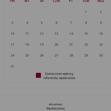
Z
PN
WT
ŚR
CZW
PT
SOB
NDZ
1
2
3
4
5
6
7
8
9
10
11
12
13
14
15
16
17
18
19
20
21
22
23
24
25
26
27
28
29
30
31
Zaznaczone wybory,
referenda, wydarzenia
Aktualności
Wydarzenia