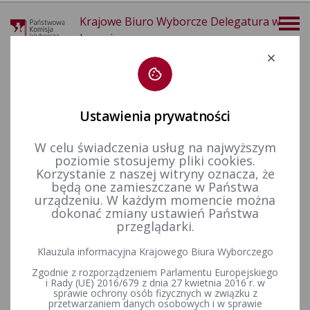
Krajowe Biuro Wyborcze Delegatura w
Lesznie
Deklaracja dostępności
Ustawienia prywatności
W celu świadczenia usług na najwyższym
poziomie stosujemy pliki cookies.
WYBORY PREZYDENTA RP 2025 - SERWIS
Korzystanie z naszej witryny oznacza, że
INFORMACYJNY
będą one zamieszczane w Państwa
urządzeniu. W każdym momencie można
dokonać zmiany ustawień Państwa
przeglądarki.
Klauzula informacyjna Krajowego Biura Wyborczego
Zgodnie z rozporządzeniem Parlamentu Europejskiego
i Rady (UE) 2016/679 z dnia 27 kwietnia 2016 r. w
sprawie ochrony osób fizycznych w związku z
przetwarzaniem danych osobowych i w sprawie