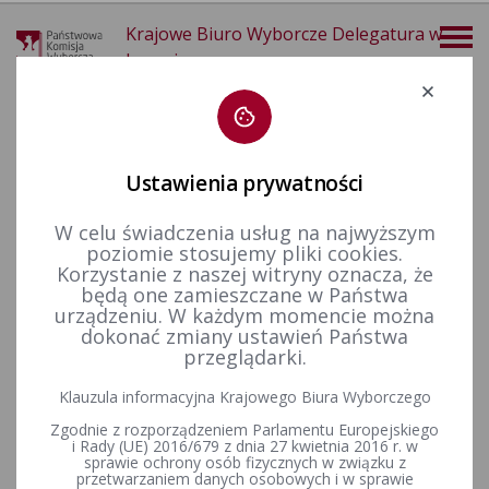
Krajowe Biuro Wyborcze Delegatura w
Lesznie
Deklaracja dostępności
Ustawienia prywatności
W celu świadczenia usług na najwyższym
poziomie stosujemy pliki cookies.
więcej
Korzystanie z naszej witryny oznacza, że
będą one zamieszczane w Państwa
Aktualności
Uchwały
urządzeniu. W każdym momencie można
dokonać zmiany ustawień Państwa
przeglądarki.
Uchwała nr 95/2026 PKW z dnia 23 lipca 2026 r. w sprawie
Klauzula informacyjna Krajowego Biura Wyborczego
powierzenia pełnienia funkcji Komisarza Wyborczego w
Zgodnie z rozporządzeniem Parlamentu Europejskiego
Toruniu I oraz Komisarza Wyborczego w Toruniu II
i Rady (UE) 2016/679 z dnia 27 kwietnia 2016 r. w
sprawie ochrony osób fizycznych w związku z
przetwarzaniem danych osobowych i w sprawie