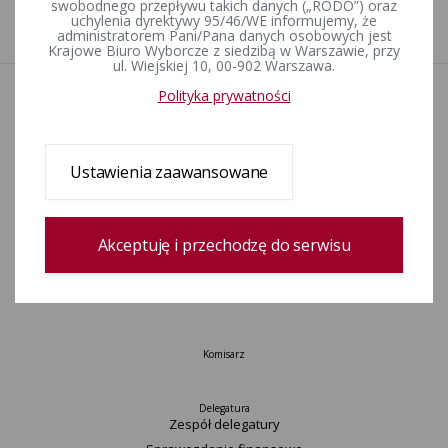
swobodnego przepływu takich danych („RODO”) oraz
uchylenia dyrektywy 95/46/WE informujemy, że
1
administratorem Pani/Pana danych osobowych jest
Krajowe Biuro Wyborcze z siedzibą w Warszawie, przy
ul. Wiejskiej 10, 00-902 Warszawa.
Polityka prywatności
Aktualności
Wydarzenia
Informacje
Wyjaśnienia, stanowiska, komunikaty
Ustawienia zaawansowane
Uchwały
Postanowienia
Okręgi wyborcze i obwody głosowania
Akceptuję i przechodzę do serwisu
Konkurs „Wybieram Wybory”
Archiwum
Komisarz
Delegatura
Zespół delegatury